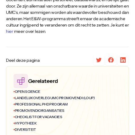
door. Ze zijn allemaal van onschatbare waarde in universiteiten en
UMC’s, maar sommigen worden als waardevoller beschouwd dan
anderen. Het E&W-programma streeft ernaar de academische
cultuur ingrijpend te veranderen om dit recht te zetten. Je kunt er
hier
meer over lezen.
Deel deze pagina
Gerelateerd
OPEN SCIENCE
LANDELIJK OVERLEG UMC PROMOVENDI (LOUP)
PROFESSIONAL PHD PROGRAM
PROMOVENDIORGANISATIES
CHECKLIST FOR VACANCIES
HYPOTHEEK
DIVERSITEIT