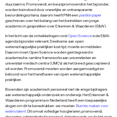
duurzaam is. Promovendi, en beurspromovendi in het bijzonder,
worden beïnvloed door oneerlijke en ontransparante
beoordelingscriteria, daarom heeft PNN een
position paper
geschreven over het belang van het betrekken van jonge
academici in gesprekken over Erkennen & Waarderen (E&W).
In het licht van de ontwikkelingen rond
Open Science
is de E&W-
agenda bijzonder relevant. Deelname aan open
wetenschappelijke praktijken kost tijd, moeite en middelen.
Daarom moet Open Science worden geïntegreerd in
academische carrière frameworks aan universiteiten en
universitair medisch centra (UMC’s) als het breed geaccepteerd
wil worden. Promovendi moeten worden aangemoedigd en
beloond voor het handhaven van open wetenschappelijke
praktijken.
Bovendien zijn academisch personeel niet de enige bijdragers
aan wetenschappelijk onderzoek en onderwijs. Het Erkennen &
Waarderen-programma in Nederland heeft een toepasselijke
slogan om dit te benadrukken: we moeten
‘Ruimte maken voor
ieders talent’
. Dit omvat volledige hoogleraren, promovendi,
docenten, administratief personeel, datastewards, en de lijst gaat