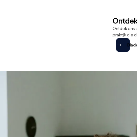
Ontdek
Ontdek ons ​
praktijk die
Blad
WIE WE ZIJN
 de
nationale belangenorga
or promovendi in Nederla