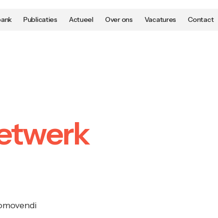
bank
Publicaties
Actueel
Over ons
Vacatures
Contact
etwerk
romovendi