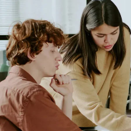
Onze missie
Wij zijn de landelijke stem van promovendi in Nederland.
Wij zijn geworteld in de gemeenschap en worden
gedreven door de mensen die wij vertegenwoordigen.
Hoe wij pleiten
We uiten niet alleen zorgen, maar leveren ook concreet
bewijs, ervaringen uit de praktijk en strategische
inzichten om het nationale PhD-beleid vorm te geven.