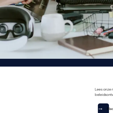
Lees onze 
beleidsontw
Bla