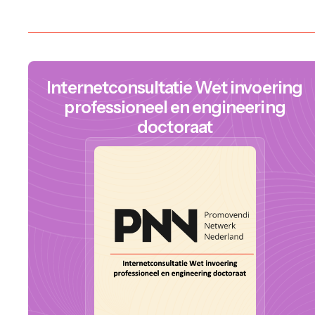
Internetconsultatie Wet invoering
professioneel en engineering
doctoraat