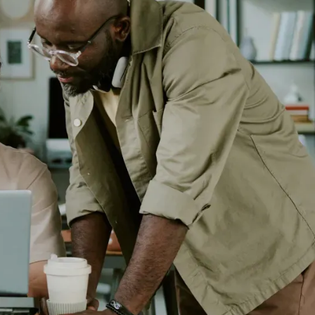
Waar wij voor vechten
Wij dagen verouderde systemen uit en pleiten voor
eerlijke contracten, ondersteuning van de geestelijke
gezondheid en betere begeleiding voor elke
promovendus.
Verbindingen opbouwen
PNN verbindt universiteiten, instellingen en
beleidsmakers om een ​​rechtvaardiger, transparanter en
toekomstbestendig academisch systeem te creëren.