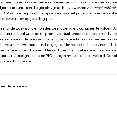
emaakt tussen vakspecifieke cursussen gericht op kennisverwerving me
lgemene cursussen die gericht zijn op het verwerven van
transferable ski
tc.). Maak met je promotor bij aanvang van het promotietraject afsprake
nderzoeks- en begeleidingsplan.
eel onderzoeksscholen bieden de mogelijkheid cursussen te volgen. So
raduate school waartoe de promovendus behoort niet toereikend voor d
e gaan naar onderzoeksscholen of graduate schools waar wel een cursu
romovendus. Het kan soms lastig zijn onderzoeksscholen te vinden die 
aar je terecht zou kunnen. Uiteraard hoeft het zoeken naar cursussen z
inks naar allerlei graduate en PhD-programma’s in de hele wereld. Ook
orden door derden.
eel deze pagina