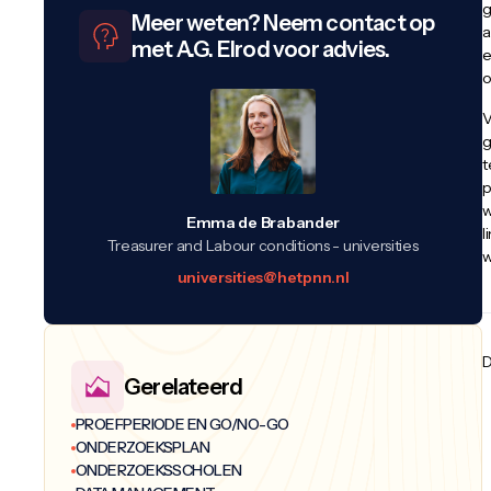
g
Meer weten? Neem contact op
a
met A.G. Elrod voor advies.
e
o
V
g
t
p
w
Emma de Brabander
l
Treasurer and Labour conditions - universities
w
universities@hetpnn.nl
D
Gerelateerd
PROEFPERIODE EN GO/NO-GO
ONDERZOEKSPLAN
ONDERZOEKSSCHOLEN