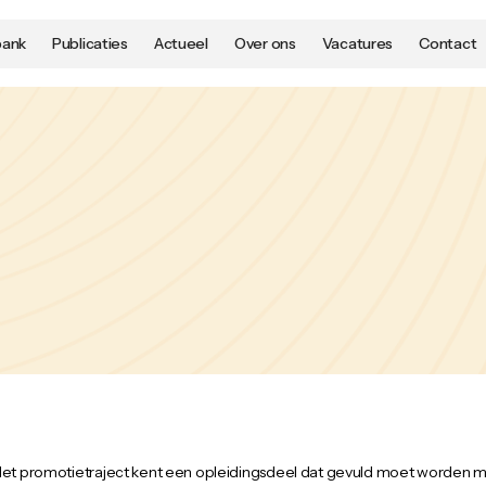
bank
Publicaties
Actueel
Over ons
Vacatures
Contact
et promotietraject kent een opleidingsdeel dat gevuld moet worden m