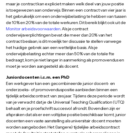
maar je contract kan expliciet maken welk deel van jouw positie
is toegewezen aan onderwijs. Binnen een contract van vier jaar is
het gebruikelijk om een ​​onderwijsbelasting te hebben van tussen
de 10% en 20% van de totale werkuren. Dit bereik blijkt ook uit de
Monitor arbeidsvoorwaarden
. Als je contract
onderwijsverplichtingen bevat die meer dan 20% van het
contract beslaan, is dit moeilijk ter discussie te stellen vanwege
het huidige gebrek aan een wettelijke basis. Als je
onderwijsbelasting echter meer dan 50% van de totale fte
bedraagt, kom je niet langer in aanmerking als promovendus en
moet je worden aangesteld als docent.
Juniordocenten i.c.m. een PhD
Een werkgever kan een gecombineerde junior docent- en
onderzoeks- of promovenduspositie aanbieden binnen een
tijdelijk arbeidscontract van zes jaar. Tijdens deze periode wordt
van je verwacht dat je de Universal Teaching Qualification (UTQ)
behaalt en je proefschrift succesvol afrondt. Bovendien zijn er
afspraken dat als er een voltijdse positie beschikbaar komt, junior
docenten een vaste aanstelling als universitair docent moeten
worden aangeboden. Het (langere) tijdelijke arbeidscontract