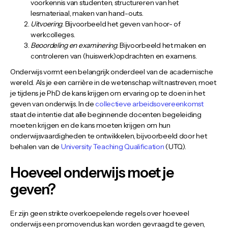
voorkennis van studenten, structureren van het
lesmateriaal, maken van hand-outs.
Uitvoering
. Bijvoorbeeld het geven van hoor- of
werkcolleges.
Beoordeling en examinering
. Bijvoorbeeld het maken en
controleren van (huiswerk)opdrachten en examens.
Onderwijs vormt een belangrijk onderdeel van de academische
wereld. Als je een carrière in de wetenschap wilt nastreven, moet
je tijdens je PhD de kans krijgen om ervaring op te doen in het
geven van onderwijs. In de
collectieve arbeidsovereenkomst
staat de intentie dat alle beginnende docenten begeleiding
moeten krijgen en de kans moeten krijgen om hun
onderwijsvaardigheden te ontwikkelen, bijvoorbeeld door het
behalen van de
University Teaching Qualification
(UTQ).
Hoeveel onderwijs moet je
geven?
Er zijn geen strikte overkoepelende regels over hoeveel
onderwijs een promovendus kan worden gevraagd te geven,