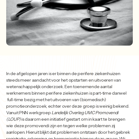
In de afgelopen jaren is er binnen de perifere ziekenhuizen
steeds meer aandacht voor het opstarten en uitvoeren van
wetenschappelijk onderzoek. Een toenemende aantal
werknemers binnen perifere ziekenhuizen is part-time danwel
full-time bezig met het uitvoeren van (biomedisch)
promotieonderzoek, echter over deze groep is weinig bekend.
Vanuit PNN werkgroep
Landelijk Overleg UMC Promovendi
(LOUP)
is daarom een initiatief gestart om in kaart te brengen
wie deze promovendi zijn en tegen welke problemen zij
aanlopen. Hieruit blijkt dat problemen ontstaan door het gebrek
registratie, erkenning en harmonisatie binnen deze groep. Wij